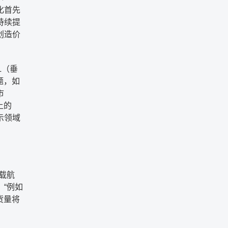
化首先
持续提
创造价
L
（垂
题，如
市
上的
示领域
载航
。
“
例如
货量将