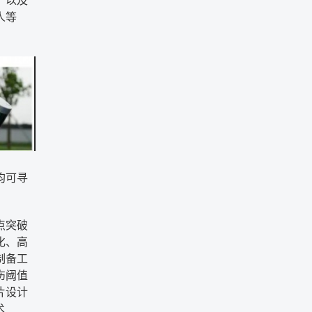
，以及
人等
均可寻
点突破
化、高
制备工
伤阈值
片设计
术