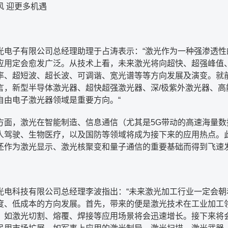
风 迎更多机遇
光电子有限公司总经理助理于占涛表示：
“
激光作为一种强渗透性
应用定会愈发广泛。从技术上看，未来激光将向超快、超强峰值
率、超短波、超长波、可调谐、宽光谱等等方向发展及演变。就
言，新型半导体激光器、超快超强激光器、深
/
极紫外激光器、高
自由电子激光器领域是重要方向。
“
方面，激光在智能制造、信息通信（尤其是
5G
带动的高速海量数
人驾驶、生物医疗，以及国防等领域将成为接下来的应用热点。
还作为激光显示、激光核聚变和量子通信的重要基础而得到飞速
光电科技有限公司总经理李波指出：
“
未来激光加工行业一定会朝
度、低成本的方向发展。首先，带来的便是激光技术在工业加工
，如激光切割、熔覆、焊接等应用场景将会迅速增长。接下来将