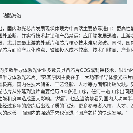
：站酷海洛
出，国内激光芯片发展现状体现为中高端主要依靠进口；更高性
国外垄断，并实行技术封锁和产品禁运；应用端发展迅速，上游
弱，尤其是最上游的外延片和芯片核心技术难以突破。同时，国
光芯片面临产业化难点，譬如投入成本较高、技术门槛高、产业
内多数半导体激光企业多数只具备芯片
COS
或封装技术，很少企
率半导体激光芯片。
”
究其原因主要在于：大功率半导体激光芯片
槛极高，国内在技术储备、工艺经验、人才等方面都比较欠缺。
光芯片从外延到流片需要经历
200
多道工序，任何一道工序出问
性能和良率造成重大影响。
“
然而，也应当清楚看到国内大功率半
业经过多年的磨练后出现了质的飞跃，更多参与者入市，人才、
大的改善，而国内的强劲需求也促进了国产芯片的快速发展。
”