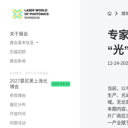
媒
专家
关于展会
展会基本信息
“光
历届回顾
展会概况
展会新闻
12-24-20
照片与视频
亚洲激光、光学行业年度盛会
2027慕尼黑上海光
2027.3.8-10
博会
当前，以
生产、光
参观理由
域。无论
展区分布
本期内容
开放时间
片厂商应
一产业赋
同期活动