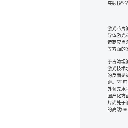
突破核
“
芯
激光芯片
导体激光
造商应当
等方面的
于占涛坦
激光技术
的反而是
距。
”
在可
外领先水
国产化方
片尚处于
的高端
98