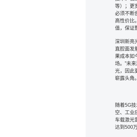
等）；更
必须不断
高性价比
值，保证
深圳新亮
直腔面发
果成本如
场。
”
未来
光，因此
崭露头角
随着
5G
技
空、工业
车载激光
达到
500