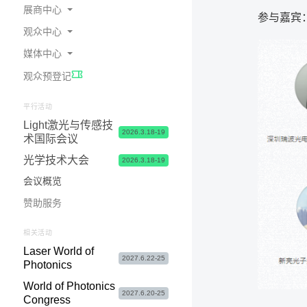
展商中心
参与嘉宾
观众中心
为何参展
媒体中心
预定展位
在线会刊
观众预登记
展商中心 & 参展申请常见问题
交通指南
展会新闻
展台 & 市场推广服务
酒店食宿
照片与视频
平行活动
Light激光与传感技
物流&签证服务
签证服务
合作媒体
2026.3.18-19
术国际会议
联系我们
参观咨询&常见问题
媒体联络
光学技术大会
2026.3.18-19
会议概览
赞助服务
相关活动
Laser World of
2027.6.22-25
Photonics
World of Photonics
2027.6.20-25
Congress