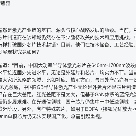
”
瓶颈
诚然是激光产业链的基石、源头与核心战略发展的瓶颈。当前，
芯片制造商在该领域仍然存在不少亟待攻关的技术和应用挑战。
怎样打破国外芯片技术封锁？目前，他们在技术储备、工艺经验
发展现状究竟如何？
诚道：
“
目前，中国大功率半导体激光芯片在
640nm-1700nm
波段
水平接近国外先进水平，无论是外延片和芯片，均实力不菲。当
被大家所忽略的领域，比如衬底、热沉方面，与国外产品尚有一
见光领域，中国
RGB
半导体激光产业无论是外延片还是芯片制造
平存在巨大差距，红光差距不是太大，但基于
GaN
体系的蓝绿光
面仍步履艰难。在光通信领域，国产芯片仍集中于中低速领域，
追赶阶段，另外，有些特殊芯片，如用于
EDFA
（掺铒光纤放大
0nm
单模芯片仍无法实现国产化，急需引起重视。