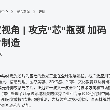
体中心
展会新闻
详情
视角 | 攻克“芯”瓶颈 加码
”制造
20
半导体激光芯片为基础的激光工业在全球发展迅猛，被广泛应用
通讯、信息处理、医疗美容、
3D
传感、军事、文化教育以及科研
是光源抑或激光芯片，正迎来一波又一波全新的技术方向和市场
，镭
Sir
整理了几家该领域相关的优秀企业和专家谈谈他们对中国
当如何突破核
“
芯
”
瓶颈的看法，为持续推动技术创新、直面挑战
予新机遇和新动能。