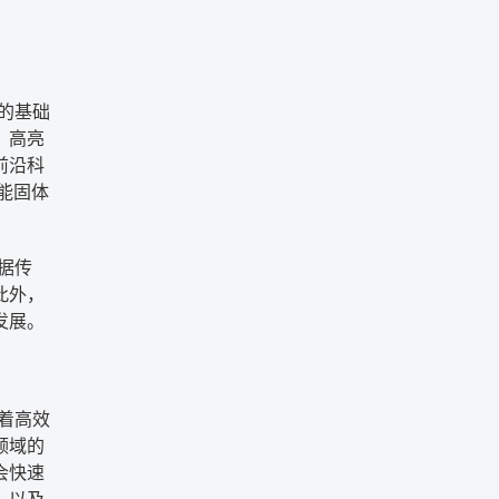
的基础
、高亮
前沿科
能固体
据传
此外，
发展。
着高效
领域的
会快速