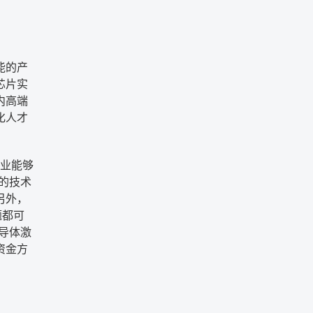
能的产
芯片实
内高端
化人才
业能够
的技术
另外，
题都可
导体激
资金方