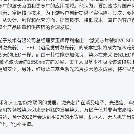
宽广的波长范围和更宽广的应用领域。他认为，要加速芯片国产
创新，掌握核心技术，为下游客户创新提供坚实保障。其次，要
。从设计、制程和配套方面，提高良率、降低成本，真正为客户
整个产品质量和供应链的合理发展。
光子技术有限公司总经理罗玉辉犀利指出：
“
激光芯片譬如
VCSE
射激光器）、
EEL
（边缘发射激光器）的成本控制将成为技术难
今天的
LED
一样，而由于其性能更加优良，势必在未来取代
LED
激光波长会向
1550nm
方向发展，鉴于人眼基本不吸收该波段以
更加安全。另外，红绿蓝三基色激光芯片技术愈发成熟，将在显
。
术和人工智能物联网的发展，激光芯片在消费电子、光通信、车
应用等领域势必迎来更迅猛的发展势头，万亿产值并非海市蜃楼
雷达，预计
2022
年会达到
442
万的出货量，机器人、无人机等出
万个。
”
他补充道。