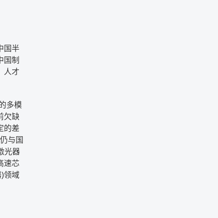
中国半
中国制
、人才
的多模
前欠缺
定的差
仍与国
激光器
高速芯
器
)
领域