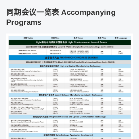
同期会议一览表 Accompanying
Programs