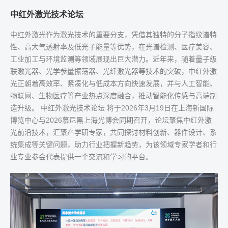
中红外激光技术论坛
中红外激光作为激光技术的重要分支，凭借其独特的分子指纹谱特
性、高大气透射率及低光子能量等优势，在光谱检测、医疗美容、
工业加工与环境监测等领域展现出巨大潜力。近年来，随着量子级
联激光器、光学参量振荡器、光纤激光器等技术的突破，中红外激
光正朝着高效率、紧凑化与低成本方向快速发展，并与人工智能、
物联网、生物医疗等产业热点深度融合，推动智能化传感与高端制
造升级。 中红外激光技术论坛 将于2026年3月19日在上海新国际
博览中心与2026慕尼黑上海光博会同期召开，论坛聚焦中红外激
光前沿技术，汇聚产学研专家，共同探讨材料创新、器件设计、系
统集成等关键问题，助力行业把握新趋势，为该领域专家学者和行
业专业参会代表提供一个交流和学习的平台。