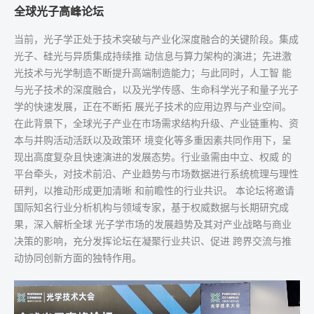
全球光子高峰论坛
当前，光⼦学正处于技术突破与产业化深度融合的关键阶段。集成
光⼦、硅光与异质集成持续推 动信息与算⼒架构的演进；先进激
光技术与光学制造不断提升⾼端制造能⼒；与此同时，⼈⼯智 能
与光⼦技术的深度融合，以及光学传感、⽣命科学光⼦和量⼦光⼦
学的快速发展，正在不断拓 展光⼦技术的应⽤边界与产业空间。
在此背景下，全球光⼦产业在市场需求结构升级、产业链重构、资
本与并购活动活跃以及政策环 境变化等多重因素共同作⽤下，呈
现出⾼度复杂且快速演进的发展态势。⾏业亟需由中⽴、权威 的
平台牵头，对技术前沿、产业趋势与市场数据进⾏系统梳理与理性
研判，以推动形成更加清晰 和前瞻性的⾏业共识。 本论坛将邀请
国际知名⾏业分析机构与领域专家，基于权威数据与⻓期研究成
果，深⼊解析全球 光⼦学市场的发展趋势及其对产业战略与商业
决策的影响，充分发挥论坛在凝聚⾏业共识、促进 跨界交流与推
动协同创新⽅⾯的独特作⽤。