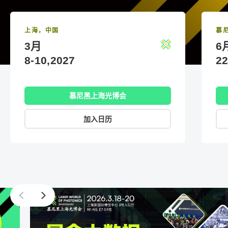
上海，中国
慕
3月
6
8-10,2027
22
慕尼黑上海光博会
加入日历