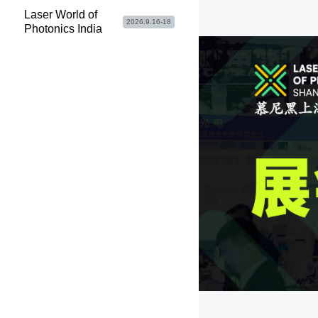
Laser World of
2026.9.16-18
Photonics India