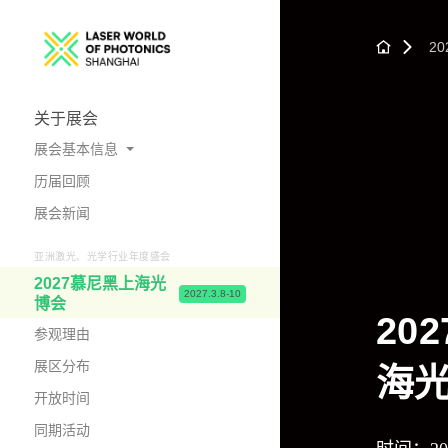
2
关于展会
展会基本信息
历届回顾
展会概况
展会新闻
照片与视频
亚洲激光、光学行业年度盛会
2027慕尼黑上海光
2027.3.8-10
博会
20
参观理由
展区分布
海
开放时间
同期活动