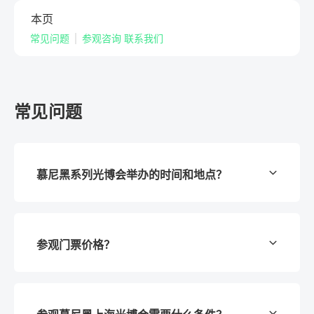
本页
常见问题
参观咨询 联系我们
常见问题
慕尼黑系列光博会举办的时间和地点？
慕尼黑光博会系列是集全球激光和光电产业领先
参观门票价格？
技术，并结合研究与应用，推动光学技术的进一
步发展的重要平台。
慕尼黑国际光博会每两年于慕尼黑举办。
完成网上预登记，即可免费入场参观！