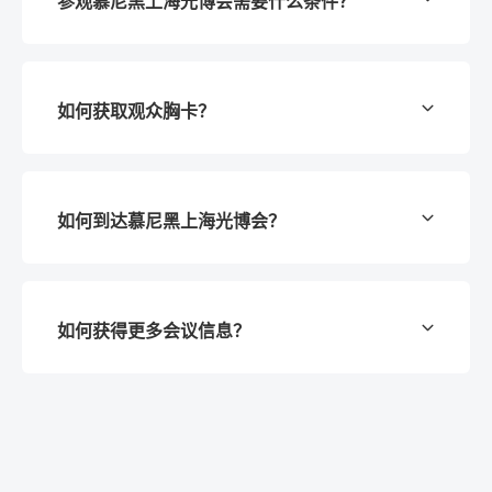
参观慕尼黑上海光博会需要什么条件？
世界光电技术大会与慕尼黑国际光博会同期举
办，两年一届。这是欧洲领先，世界排名前三的
光学和激光研究部门科技大会。
展会对预登记的专业观众免费开放。门票免费，
慕尼黑上海光博会自2006年以来，每年一届，在
如何获取观众胸卡？
观众须进行网上预登记或者现场登记并携带观众
上海举办，是中国光电行业交流的绝佳平台。
胸牌，18岁以下观众谢绝入内。
您可进行网上预登记，也可以直接在展会期间至
如何到达慕尼黑上海光博会？
展会现场登记并领取胸卡。
您可
点击这里
，获取多种交通信息，直达展馆。
如何获得更多会议信息？
请
点击了解
更多同期会议信息 。