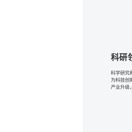
分，该产
我国新能
具、数码
增长。
科研
科学研究
为科技创
产业升级
来，人工
究和技术
促进了科
新能力和