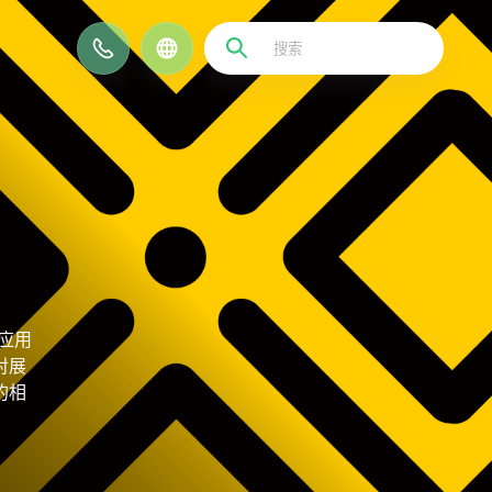
EN
应用
对展
的相