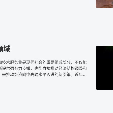
业发展迅速，已成为制造领域新的投资焦点。伴随
源汽车市场的扩大，同时，手机、电动车、电动工
相机等行业的快速发展，对锂电池的需求将会不断
领域
和技术服务业是现代社会的重要组成部分，不仅能
新提供强有力支撑，也能直接推动经济结构调整和
，是推动经济向中高端水平迈进的新引擎。近年
智能、大数据、云计算等新兴技术的发展为科学研
服务提供了更广阔的应用空间。同时，技术创新也
学研究和技术服务业的转型升级，使其更加注重创
创新成果的转化。