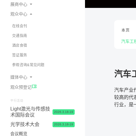
展商中心
观众中心
为何参展
预定展位
在线会刊
本页
展商中心 & 参展申请常见问题
交通指南
汽车工
展台 & 市场推广服务
酒店食宿
物流&签证服务
签证服务
联系我们
参观咨询&常见问题
汽车
媒体中心
观众预登记
展会新闻
汽车产业
较高的代
照片与视频
平行活动
行业，是
Light激光与传感技
合作媒体
的转型升
2026.3.18-19
术国际会议
媒体联络
光学技术大会
2026.3.18-19
会议概览