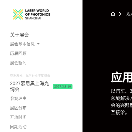
观
关于展会
展会基本信息
历届回顾
展会概况
展会新闻
照片与视频
应
亚洲激光、光学行业年度盛会
2027慕尼黑上海光
2027.3.8-10
博会
以汽车、
领域解决
参观理由
会的兴趣
展区分布
互接洽。
开放时间
同期活动