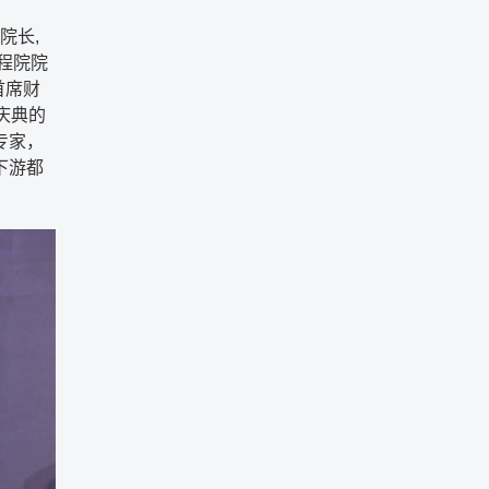
院长,
程院院
首席财
庆典的
专家，
下游都