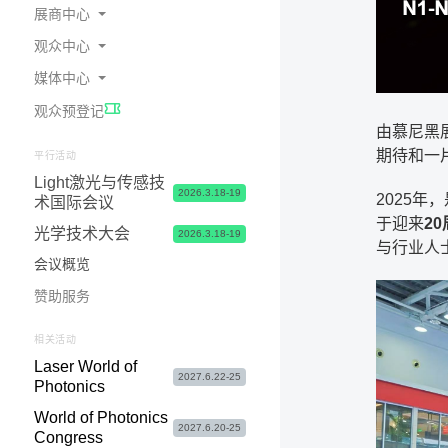
展商中心
观众中心
为何参展
媒体中心
预定展位
在线会刊
观众预登记
展商中心 & 参展申请常见问题
交通指南
展会新闻
由慕尼黑
展台 & 市场推广服务
酒店食宿
照片与视频
期待和一
平行活动
Light激光与传感技
物流&签证服务
签证服务
合作媒体
2026.3.18-19
2025
术国际会议
联系我们
参观咨询&常见问题
媒体联络
于迎来
2
光学技术大会
2026.3.18-19
与行业人
会议概览
赞助服务
相关活动
Laser World of
2027.6.22-25
Photonics
World of Photonics
2027.6.20-25
Congress