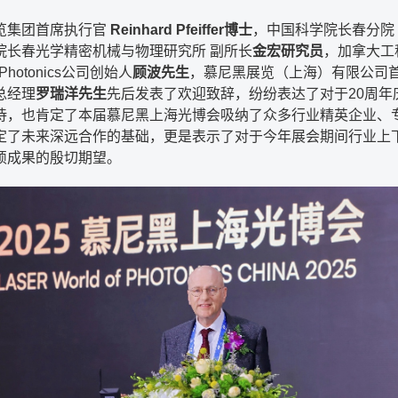
览集团首席执行官
Reinhard Pfeiffer博士
，中国科学院长春分院 
院长春光学精密机械与物理研究所 副所长
金宏研究员
，加拿大工
Photonics公司创始人
顾波先生
，慕尼黑展览（上海）有限公司
总经理
罗瑞洋先生
先后发表了欢迎致辞，纷纷表达了对于20周年
待，也肯定了本届慕尼黑上海光博会吸纳了众多行业精英企业、
定了未来深远合作的基础，更是表示了对于今年展会期间行业上
硕成果的殷切期望。