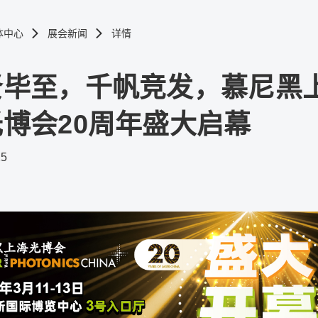
体中心
展会新闻
详情
贤毕至，千帆竞发，慕尼黑
博会20周年盛大启幕
25