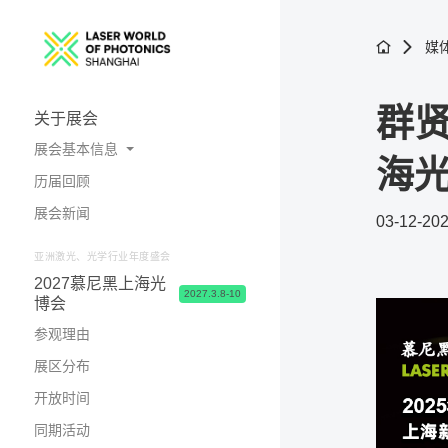
媒
群
关于展会
展会基本信息
海光
历届回顾
展会概况
展会新闻
03-12-20
照片与视频
亚洲激光、光学行业年度盛会
2027慕尼黑上海光
2027.3.8-10
博会
参观理由
展区分布
开放时间
同期活动