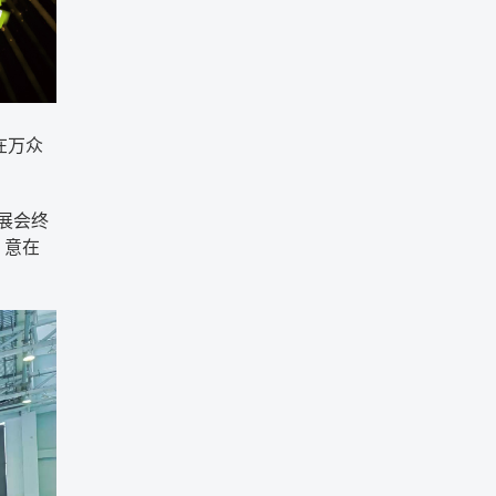
在万众
展会终
，意在