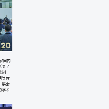
家
国内
彰显了
能制
用等传
，展会
的学术